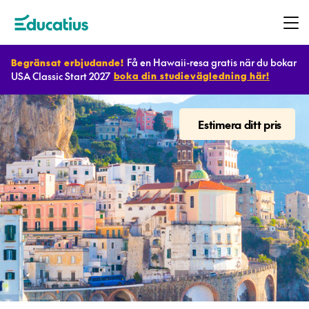
Få en Hawaii-resa gratis när du bokar
Begränsat erbjudande!
USA Classic Start 2027
boka din studievägledning här!
Destinationer
Estimera ditt pris
Program
Planera
ditt
utbyte
Bli
värdfamilj