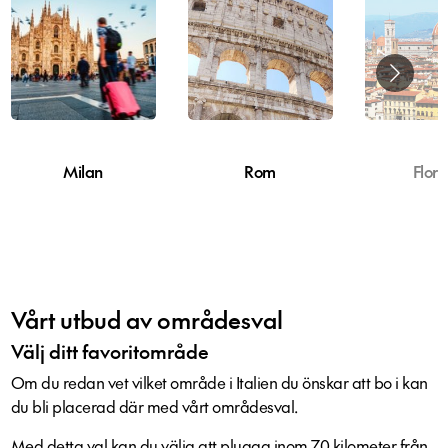
Milan
Rom
Flore
Vårt utbud av områdesval
Välj ditt favoritområde
Om du redan vet vilket område i Italien du önskar att bo i kan
du bli placerad där med vårt områdesval.
Med detta val kan du välja att plugga inom 70 kilometer från