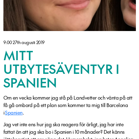
9:00 27th augusti 2019
MITT
UTBYTESÄVENTYR I
SPANIEN
Om en vecka kommer jag stå på Landvetter och vänta på att
få gå ombord på ett plan som kommer ta mig till Barcelona
i
Spanien
.
Jag vet inte ens hur jag ska reagera för ärligt, jag har inte
fattat än att jag ska bo i Spanien i 10 månader? Det känns