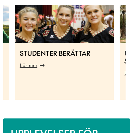
STUDENTER BERÄTTAR
UT
SP
Läs mer
Läs