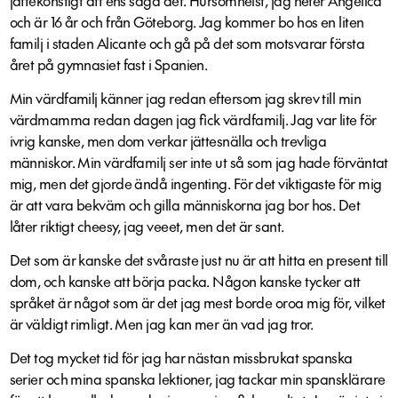
jättekonstigt att ens säga det. Hursomhelst, jag heter Angelica
och är 16 år och från Göteborg. Jag kommer bo hos en liten
familj i staden Alicante och gå på det som motsvarar första
året på gymnasiet fast i Spanien.
Min värdfamilj känner jag redan eftersom jag skrev till min
värdmamma redan dagen jag ﬁck värdfamilj. Jag var lite för
ivrig kanske, men dom verkar jättesnälla och trevliga
människor. Min värdfamilj ser inte ut så som jag hade förväntat
mig, men det gjorde ändå ingenting. För det viktigaste för mig
är att vara bekväm och gilla människorna jag bor hos. Det
låter riktigt cheesy, jag veeet, men det är sant.
Det som är kanske det svåraste just nu är att hitta en present till
dom, och kanske att börja packa. Någon kanske tycker att
språket är något som är det jag mest borde oroa mig för, vilket
är väldigt rimligt. Men jag kan mer än vad jag tror.
Det tog mycket tid för jag har nästan missbrukat spanska
serier och mina spanska lektioner, jag tackar min spansklärare