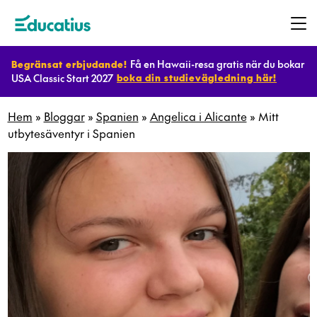
Få en Hawaii-resa gratis när du bokar
Begränsat erbjudande!
USA Classic Start 2027
boka din studievägledning här!
Destinationer
Hem
»
Bloggar
»
Spanien
»
Angelica i Alicante
»
Mitt
utbytesäventyr i Spanien
Program
Planera
ditt
utbyte
Bli
värdfamilj