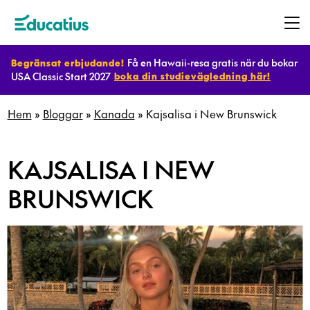
Få en Hawaii-resa gratis när du bokar
Begränsat erbjudande!
USA Classic Start 2027
boka din studievägledning här!
Destinationer
Hem
»
Bloggar
»
Kanada
»
Kajsalisa i New Brunswick
Program
KAJSALISA I NEW
BRUNSWICK
Planera
ditt
utbyte
Bli
värdfamilj