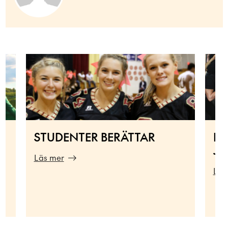
STUDENTER BERÄTTAR
BL
JA
Läs mer
Läs