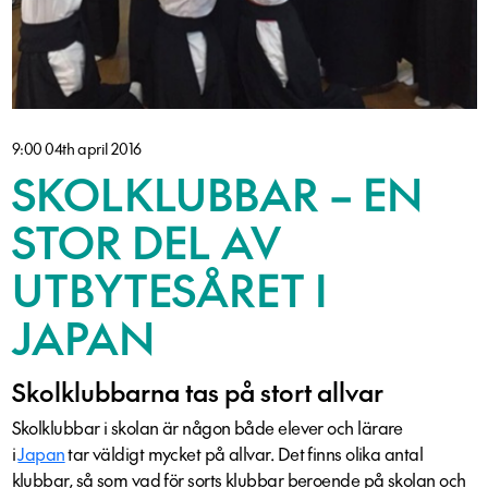
9:00 04th april 2016
SKOLKLUBBAR – EN
STOR DEL AV
UTBYTESÅRET I
JAPAN
Skolklubbarna tas på stort allvar
Skolklubbar i skolan är någon både elever och lärare
i
Japan
tar väldigt mycket på allvar. Det finns olika antal
klubbar, så som vad för sorts klubbar beroende på skolan och