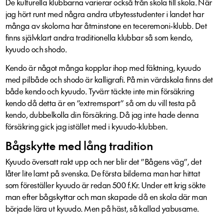
De kulturella klubbarna varierar också från skola till skola. När
jag hört runt med några andra utbytesstudenter i landet har
många av skolorna har åtminstone en teceremoni-klubb. Det
finns självklart andra traditionella klubbar så som kendo,
kyuudo och shodo.
Kendo är något många kopplar ihop med fäktning, kyuudo
med pilbåde och shodo är kalligrafi. På min värdskola finns det
både kendo och kyuudo. Tyvärr täckte inte min försäkring
kendo då detta är en ”extremsport” så om du vill testa på
kendo, dubbelkolla din försäkring. Då jag inte hade denna
försäkring gick jag istället med i kyuudo-klubben.
Bågskytte med lång tradition
Kyuudo översatt rakt upp och ner blir det ”Bågens väg”, det
låter lite lamt på svenska. De första bilderna man har hittat
som föreställer kyuudo är redan 500 f.Kr. Under ett krig sökte
man efter bågskyttar och man skapade då en skola där man
började lära ut kyuudo. Men på häst, så kallad yabusame.