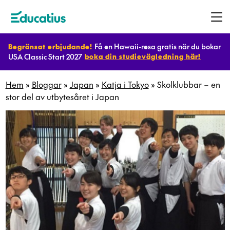
Få en Hawaii-resa gratis när du bokar
Begränsat erbjudande!
USA Classic Start 2027
boka din studievägledning här!
Destinationer
Hem
»
Bloggar
»
Japan
»
Katja i Tokyo
»
Skolklubbar – en
stor del av utbytesåret i Japan
Program
Planera
ditt
utbyte
Bli
värdfamilj