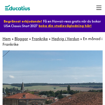
Få en Hawaii-resa gratis när du bokar
Begränsat erbjudande!
USA Classic Start 2027
boka din studievägledning här!
Destinationer
Hem
»
Bloggar
»
Frankrike
»
Hedvig i Verdun
»
En månad i
Frankrike
Program
Planera
ditt
utbyte
Bli
värdfamilj