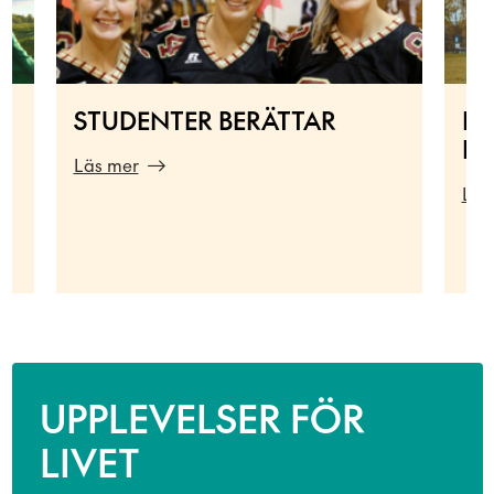
STUDENTER BERÄTTAR
BL
FR
Läs mer
Läs
UPPLEVELSER FÖR
LIVET