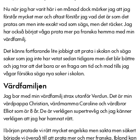
Nu när jag har varit här i en månad dock märker jag att jag
förstår mycket mer och oftast förstår jag vad det är som det
pratas om men inte exakt vad som sägs, men det räcker. Jag
har också börjat våga prata mer pa franska hemma med min
värdfamilj.
Det känns fortfarande lite jobbigt att prata i skolan och säga
saker som jag inte har vetat sedan tidigare men det blir bättre
och jag tror att det bara ar en fraga om tid och mod tills jag
vågar försöka säga nya saker i skolan.
Värdfamiljen
Jag bor med min värdfamilj strax utanför Verdun. Det är min
värdpappa Christian, värdmamma Caroline och värdbror
Elliot som är 8 år. De är verkligen supertrevlig och jag känner
verkligen att jag har hamnat rätt.
I början pratade vi rätt mycket engelska men sakta men säkert
började vi övergå till att prata mer och mer franska. Ibland kan