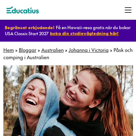
Få en Hawaii-resa gratis när du bokar
Begränsat erbjudande!
USA Classic Start 2027
boka din studievägledning här!
Destinationer
Hem
»
Bloggar
»
Australien
»
Johanna i Victoria
»
Påsk och
camping i Australien
Program
Planera
ditt
utbyte
Bli
värdfamilj