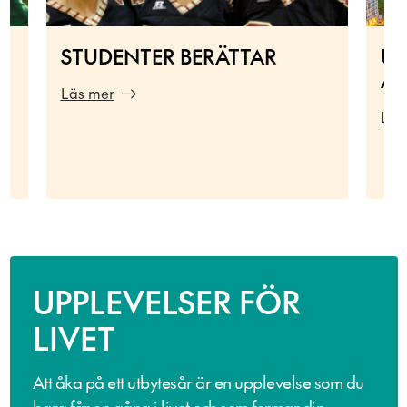
STUDENTER BERÄTTAR
UT
AU
Läs mer
Läs
UPPLEVELSER FÖR
LIVET
Att åka på ett utbytesår är en upplevelse som du
bara får en gång i livet och som formar din