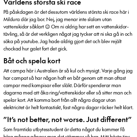
Världens största ski race
På påskdagen är det dessutom världens största ski race här i
Mildura där jag bor. Nej, jag menar inte slalom utan
vattenskidor såklart 😉 Om ni aldrig har sett en vattenskidor-
tävling, så är det verkligen något jag tycker att ni ska gå in och
söka på youtube. Jag hade aldrig gjort det och blev rejält
chockad hur galet fort det gick.
Båt och spela kort
Att campa här i Australien är så kul och mysigt. Varje gång jag
har campat så har någon haft en båt genom att man oftast
campar med kompisar eller släkt. Därför spenderar man
dagarna med att åka ring/vattenskidor eller så sitter man och
spelar kort. Att komma bort från allt några dagar utan
elektricitet är helt fantastiskt, fast några dagar räcker helt klart.
”It’s not better, not worse. Just different”
Som framtida utbytesstudent är detta något du kommer få
höra många gånger men det stämmer så bra. Mitt bästa tips