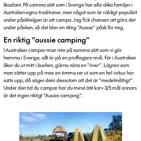
likadant. På samma sätt som i Sverige har alla olika familjer i
Australien egna traditioner, men något som är väldigt populärt
under påskhelgen är att campa. Jag ﬁck chansen att göra det
under påsken, så det blev en riktig ”Aussie” påsk för mig.
En riktig ”aussie camping”
I Australien campar man inte på samma sätt som vi gör
hemma i Sverige, allt är på en proffsigare nivå. För i Australien
åker du ut mitt i bushen, gärna nära en ”river”. Lägren som
man sätter upp på max en timma ser ut som en hel cirkus har
satts upp, då säger dem dessutom att det är ”medelmåttigt”.
Under den tid du campar har du minst ätit korv 3/5 mål annars
är det ingen riktigt ”Aussie camping”.