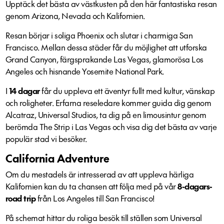
Upptäck det bästa av västkusten på den här fantastiska resan
genom Arizona, Nevada och Kalifornien.
Resan börjar i soliga Phoenix och slutar i charmiga San
Francisco. Mellan dessa städer får du möjlighet att utforska
Grand Canyon, färgsprakande Las Vegas, glamorösa Los
Angeles och hisnande Yosemite National Park.
I
14 dagar
får du uppleva ett äventyr fullt med kultur, vänskap
och roligheter. Erfarna reseledare kommer guida dig genom
Alcatraz, Universal Studios, ta dig på en limousintur genom
berömda The Strip i Las Vegas och visa dig det bästa av varje
populär stad vi besöker.
California Adventure
Om du mestadels är intresserad av att uppleva härliga
Kalifornien kan du ta chansen att följa med på vår
8-dagars-
road trip
från Los Angeles till San Francisco!
På schemat hittar du roliga besök till ställen som Universal