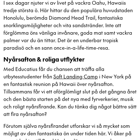
I sex dagar njuter vi av livet på vackra Oahu, Hawaiis
tredje största ö. Här hittar du den populära huvudstaden
Honolulu, berömda Diamond Head Trail, fantastiska
snorklingsmöjligheter och vita sandstränder. Inte att
förglömma öns vänliga invånare, goda mat samt vackra
palmer var du än tittar. Det är en underbar tropisk
paradisö och en sann once-in-a-life-time-resa.
Nyårsafton & roliga utflykter
Med Educatius får du chansen att träffa alla
utbytesstudenter från
Soft Landing Camp
i New York på
en fantastisk reunion på Hawaii över nyårsafton.
Tillsammans får vi ett oförglömligt slut på det gångna året
och den bästa starten på det nya med fyrverkerier, musik
och roligt nyårsfirande. Kan du tänka dig något bättre sätt
att fira nyårsafton?
Förutom själva nyårsfirandet utforskar vi så mycket som
möjligt av den fantastiska ön under tiden här. Vi åker på