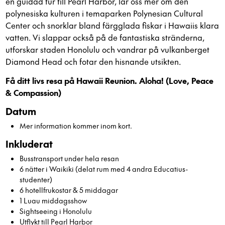
en guidad tur till Pearl Harbor, lär oss mer om den
polynesiska kulturen i temaparken Polynesian Cultural
Center och snorklar bland färgglada fiskar i Hawaiis klara
vatten. Vi slappar också på de fantastiska stränderna,
utforskar staden Honolulu och vandrar på vulkanberget
Diamond Head och fotar den hisnande utsikten.
Få ditt livs resa på Hawaii Reunion. Aloha! (Love, Peace
& Compassion)
Datum
Mer information kommer inom kort.
Inkluderat
Busstransport under hela resan
6 nätter i Waikiki (delat rum med 4 andra Educatius-
studenter)
6 hotellfrukostar & 5 middagar
1 Luau middagsshow
Sightseeing i Honolulu
Utflykt till Pearl Harbor