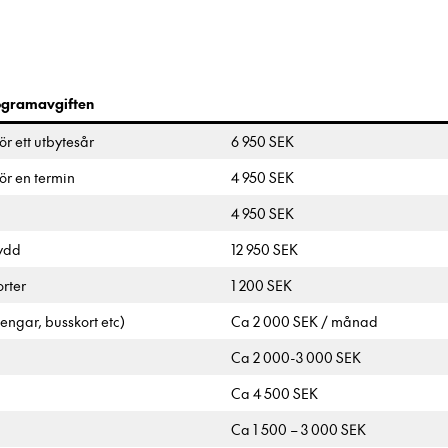
rogramavgiften
ör ett utbytesår
6 950 SEK
för en termin
4 950 SEK
4 950 SEK
kydd
12 950 SEK
orter
1 200 SEK
pengar, busskort etc)
Ca 2 000 SEK / månad
Ca 2 000-3 000 SEK
Ca 4 500 SEK
Ca 1 500 – 3 000 SEK