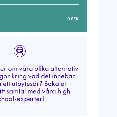
0
SEK
mer om våra olika alternativ
ågor kring vad det innebär
 ett utbytesår? Boka ett
itt samtal med våra high
chool-experter!