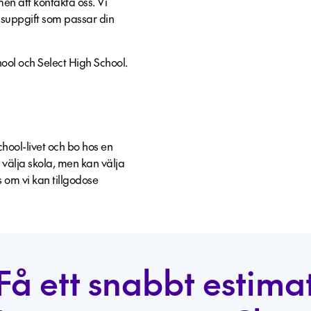
n att kontakta oss. Vi
risuppgift som passar din
ool och Select High School.
school-livet och bo hos en
 välja skola, men kan välja
s om vi kan tillgodose
Få ett snabbt estima