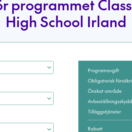
ör programmet Class
High School Irland
Programavgift
Obligatorisk försäkr
Önskat område
Avbeställningsskydd
Tilläggstjänster
Rabatt