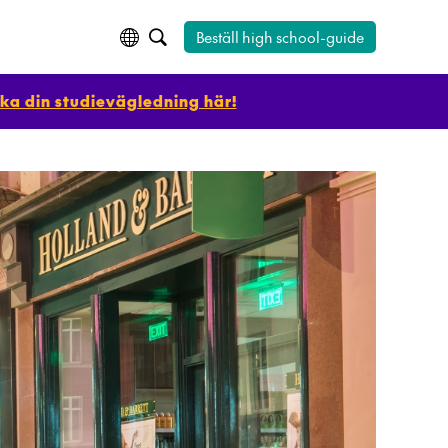
Beställ high school-guide
ka din studievägledning här!