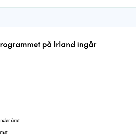
l-programmet på Irland ingår
under året
omst