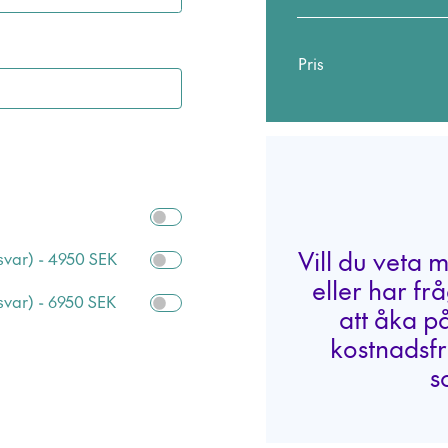
Pris
Vill du veta 
svar) - 4950 SEK
eller har fr
svar) - 6950 SEK
att åka på
kostnadsfr
s