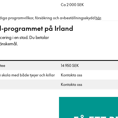
Ca 2 000 SEK
diga programvillkor, försäkring och avbeställningsskydd
här
.
l-programmet på Irland
ring i en stad. Du betalar
 önskemål.
tee
14 950 SEK
i skola med både tjejer och killar
Kontakta oss
Kontakta oss