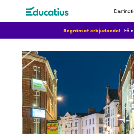
Destinat
Begränsat erbjudande!
Få e