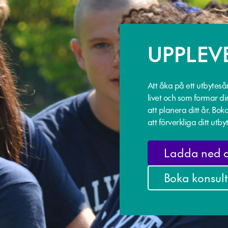
UPPLEVE
Att åka på ett utbyteså
livet och som formar di
att planera ditt år. Bo
att förverkliga ditt utby
Ladda ned d
Boka konsult