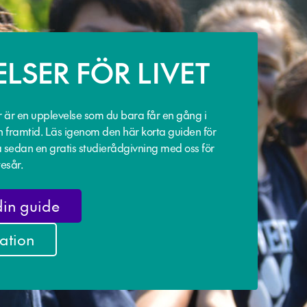
LSER FÖR LIVET
r är en upplevelse som du bara får en gång i
n framtid. Läs igenom den här korta guiden för
ka sedan en gratis studierådgivning med oss för
tesår.
in guide
ation