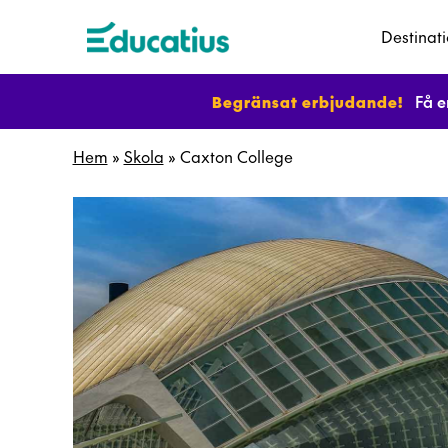
Destinat
Begränsat erbjudande!
Få e
Hem
»
Skola
»
Caxton College