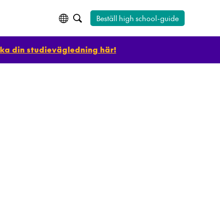
Beställ high school-guide
ka din studievägledning här!