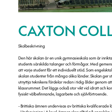
CAXTON COL
Skolbeskrivning
Den här skolan är en unik gymnasieskola som är inrikta
students särskilda talanger och förmågor. Med gemensa
att varje student får ett individuellt stöd. Som engelskt
skolan studenter från många olika länder. Skolan ger s
utnyttja teknikens fördelar redan i tidig ålder genom a
klassrummet. Det läggs också stor vikt vid idrott och kon
fysiskt välbefinnande, lagarbete och självförtroende.
- Brittiska ämnen undervisas av brittiska kvalificerade l
- Undervisning i A level-ämnen sker alltid på engelska.