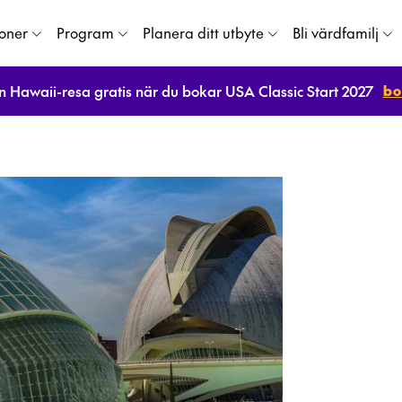
ioner
Program
Planera ditt utbyte
Bli värdfamilj
bo
n Hawaii-resa gratis när du bokar USA Classic Start 2027