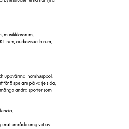
um, musikklassrum,
IKT-rum, audiovisuella rum,
och uppvärmd inomhuspool.
 för 8 spelare på varje sida,
m många andra sporter som
lencia.
legierat område omgivet av