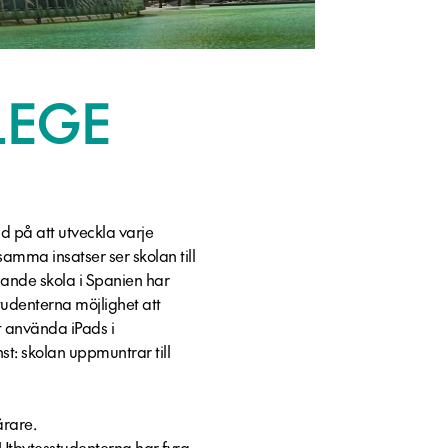
LEGE
d på att utveckla varje
mma insatser ser skolan till
alande skola i Spanien har
tudenterna möjlighet att
tt använda iPads i
st: skolan uppmuntrar till
ärare.
 Utbytesstudenterna har fyra