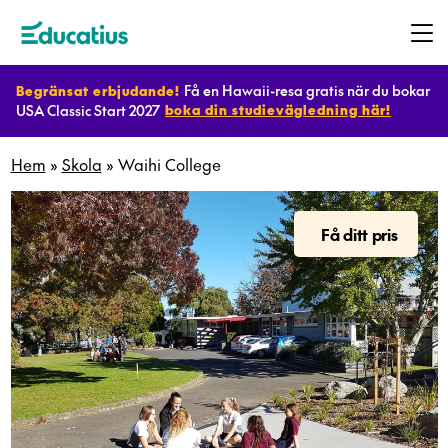
Få en Hawaii-resa gratis när du bokar
Begränsat erbjudande!
USA Classic Start 2027
boka din studievägledning här!
Destinationer
Hem
»
Skola
»
Waihi College
Program
Få ditt pris
Planera
ditt
utbyte
Bli
värdfamilj