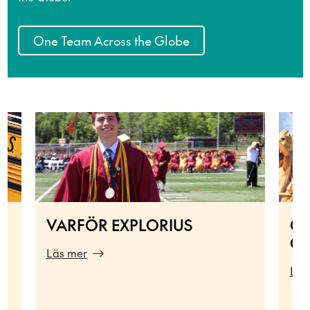
One Team Across the Globe
VARFÖR EXPLORIUS
ON
GL
Läs mer
Läs