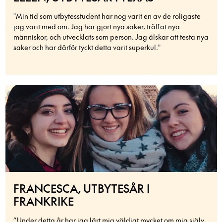
"Min tid som utbytesstudent har nog varit en av de roligaste
jag varit med om. Jag har gjort nya saker, träffat nya
människor, och utvecklats som person. Jag älskar att testa nya
saker och har därför tyckt detta varit superkul."
FRANCESCA, UTBYTESÅR I
FRANKRIKE
”Under detta år har jag lärt mig väldigt mycket om mig själv