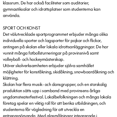
klassrum. De har också faciliteter som auditorier,
gymnastiksalar och idrottsplatser som studenterna kan
använda.
SPORT OCH KONST
Det välutvecklade sportprogrammet erbjuder många olika
individuella sporter och lagsporter för pojkar och flickor,
antingen på skolan eller lokala idrottsanläggningar. De har
vunnit många fotbollsturneringar på provinsnivå samt
volleyball- och hockeymästerskap.
Utöver skolverksamheten erbjuder själva samhället
möjligheter för konståkning, skidåkning, snowboardåkning och
klättring.
Skolan har flera musik- och dansgrupper, och en storskalig
produktion sätts upp i samband med provinsens årliga
ungdomsteaterfestival. Lokalbefolkningen och många lokala
företag spelar en viktig roll för att berika utbildningen, och
studenterna får vägledning för att utveckla en
entreprenörsanda. Med glasmålningar integrerade i