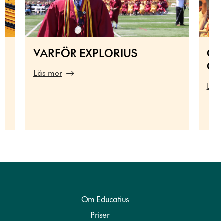
VARFÖR EXPLORIUS
ON
GL
Läs mer
Läs
Om Educatius
Priser