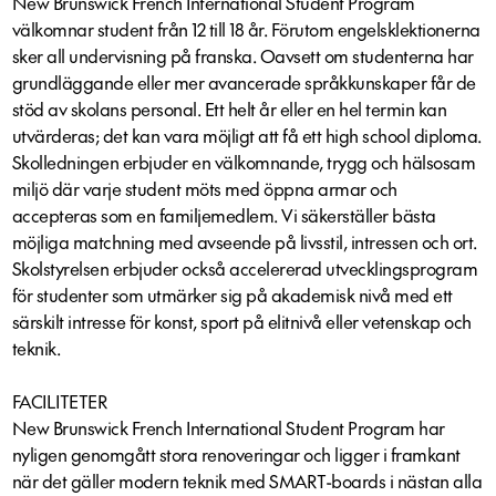
New Brunswick French International Student Program
välkomnar student från 12 till 18 år. Förutom engelsklektionerna
sker all undervisning på franska. Oavsett om studenterna har
grundläggande eller mer avancerade språkkunskaper får de
stöd av skolans personal. Ett helt år eller en hel termin kan
utvärderas; det kan vara möjligt att få ett high school diploma.
Skolledningen erbjuder en välkomnande, trygg och hälsosam
miljö där varje student möts med öppna armar och
accepteras som en familjemedlem. Vi säkerställer bästa
möjliga matchning med avseende på livsstil, intressen och ort.
Skolstyrelsen erbjuder också accelererad utvecklingsprogram
för studenter som utmärker sig på akademisk nivå med ett
särskilt intresse för konst, sport på elitnivå eller vetenskap och
teknik.
FACILITETER
New Brunswick French International Student Program har
nyligen genomgått stora renoveringar och ligger i framkant
när det gäller modern teknik med SMART-boards i nästan alla