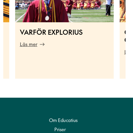
VARFÖR EXPLORIUS
ON
GL
Läs mer
Läs
Om Educatius
Priser