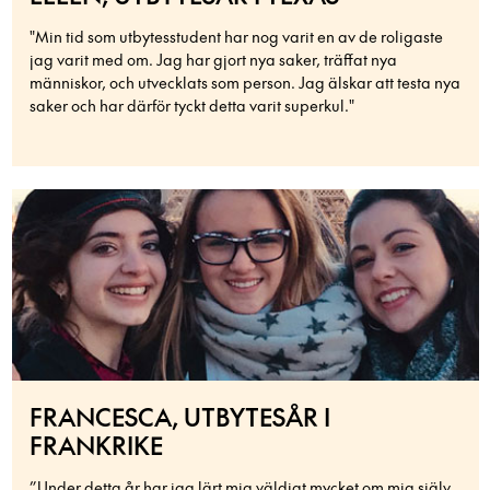
"Min tid som utbytesstudent har nog varit en av de roligaste
jag varit med om. Jag har gjort nya saker, träffat nya
människor, och utvecklats som person. Jag älskar att testa nya
saker och har därför tyckt detta varit superkul."
FRANCESCA, UTBYTESÅR I
FRANKRIKE
”Under detta år har jag lärt mig väldigt mycket om mig själv