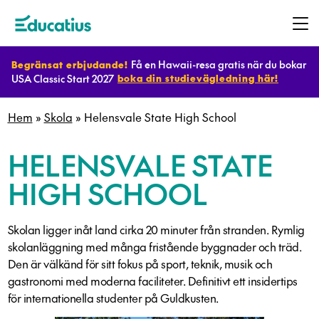
Få en Hawaii-resa gratis när du bokar
Begränsat erbjudande!
USA Classic Start 2027
boka din studievägledning här!
Destinationer
Hem
»
Skola
»
Helensvale State High School
Program
HELENSVALE STATE
HIGH SCHOOL
Planera
ditt
Skolan ligger inåt land cirka 20 minuter från stranden. Rymlig
utbyte
skolanläggning med många fristående byggnader och träd.
Den är välkänd för sitt fokus på sport, teknik, musik och
gastronomi med moderna faciliteter. Definitivt ett insidertips
Bli
för internationella studenter på Guldkusten.
värdfamilj