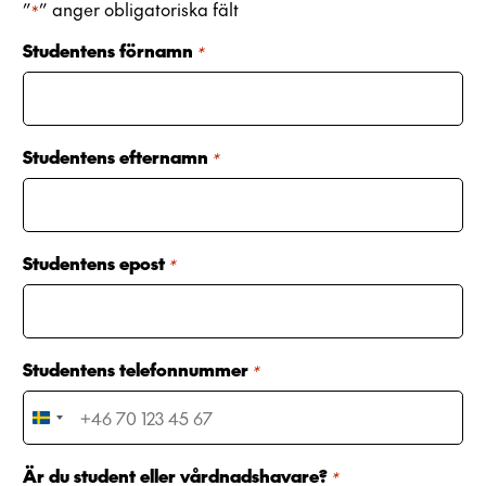
”
” anger obligatoriska fält
*
Studentens förnamn
*
Studentens efternamn
*
Studentens epost
*
Studentens telefonnummer
*
S
w
e
Är du student eller vårdnadshavare?
*