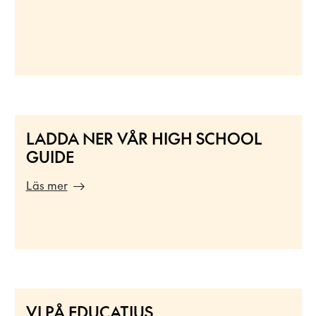
n
u
p
p
g
i
f
t
LADDA NER VÅR HIGH SCHOOL
e
GUIDE
r
Läs mer
*
VI PÅ EDUCATIUS