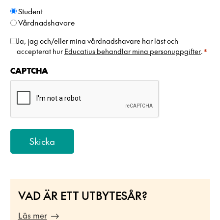
d
Student
e
Vårdnadshavare
n
+
H
Ja, jag och/eller mina vårdnadshavare har läst och
4
accepterat hur
Educatius behandlar mina personuppgifter
.
*
a
6
n
CAPTCHA
t
e
r
i
n
g
a
v
p
e
VAD ÄR ETT UTBYTESÅR?
r
s
Läs mer
o