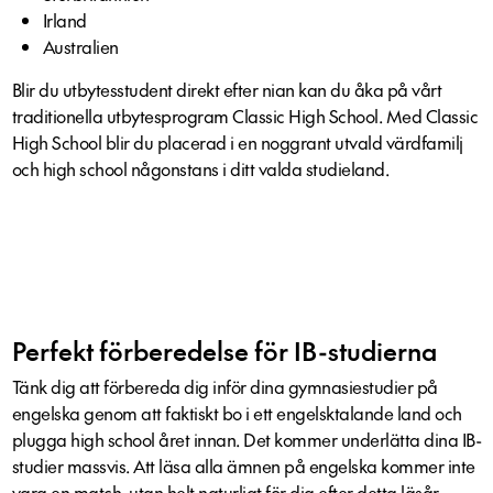
Irland
Australien
Blir du utbytesstudent direkt efter nian kan du åka på vårt
traditionella utbytesprogram Classic High School. Med Classic
High School blir du placerad i en noggrant utvald värdfamilj
och high school någonstans i ditt valda studieland.
Perfekt förberedelse för IB-studierna
Tänk dig att förbereda dig inför dina gymnasiestudier på
engelska genom att faktiskt bo i ett engelsktalande land och
plugga high school året innan. Det kommer underlätta dina IB-
studier massvis. Att läsa alla ämnen på engelska kommer inte
vara en match, utan helt naturligt för dig efter detta läsår.