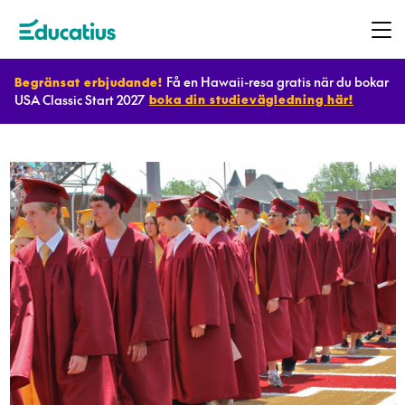
Få en Hawaii-resa gratis när du bokar
Begränsat erbjudande!
USA Classic Start 2027
boka din studievägledning här!
Destinationer
Program
Planera
ditt
utbyte
Bli
värdfamilj