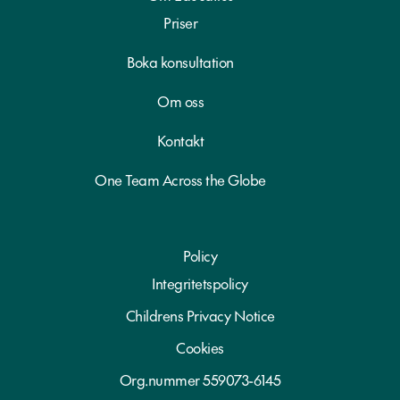
s
o
Priser
n
Boka konsultation
u
p
Om oss
p
g
Kontakt
i
f
One Team Across the Globe
t
e
r
Policy
*
Integritetspolicy
Childrens Privacy Notice
Cookies
Org.nummer 559073-6145