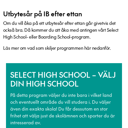
Utbytesår på IB efter ettan
Om du vill åka på ett utbytesår efter ettan går givetvis det
också bra. Då kommer du att åka med antingen vårt Select
High School- eller Boarding School-program.
Läs mer om vad som skiljer programmen här nedanför.
SELECT HIGH SCHOOL – VÄLJ
DIN HIGH SCHOOL
På detta program väljer du inte bara i vilket land
och eventuellt område du vill studera i. Du väljer
även din exakta skola! Du får dessutom en stor
frihet att välja just de skolämnen och sporter du är
intresserad av.