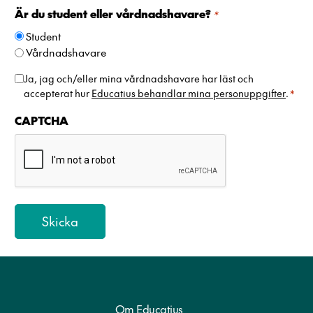
e
Är du student eller vårdnadshavare?
*
d
Student
e
Vårdnadshavare
n
+
H
Ja, jag och/eller mina vårdnadshavare har läst och
4
accepterat hur
Educatius behandlar mina personuppgifter
.
*
a
6
n
CAPTCHA
t
e
r
i
n
g
a
v
p
e
r
Om Educatius