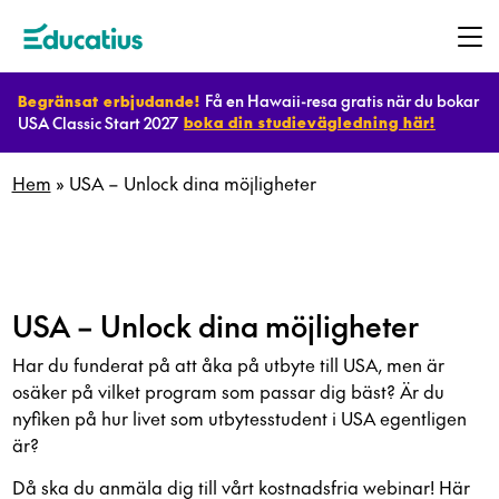
Få en Hawaii-resa gratis när du bokar
Begränsat erbjudande!
USA Classic Start 2027
boka din studievägledning här!
Destinationer
Hem
»
USA – Unlock dina möjligheter
Program
Planera
USA – Unlock dina möjligheter
ditt
Har du funderat på att åka på utbyte till USA, men är
utbyte
osäker på vilket program som passar dig bäst? Är du
nyfiken på hur livet som utbytesstudent i USA egentligen
är?
Bli
Då ska du anmäla dig till vårt kostnadsfria webinar! Här
värdfamilj