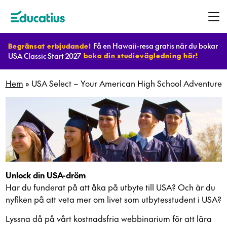
Få en Hawaii-resa gratis när du bokar
Begränsat erbjudande!
USA Classic Start 2027
boka din studievägledning här!
Destinationer
Hem
»
USA Select – Your American High School Adventure
Program
Planera
ditt
utbyte
Unlock din USA-dröm
Har du funderat på att åka på utbyte till USA? Och är du
nyfiken på att veta mer om livet som utbytesstudent i USA?
Bli
Lyssna då på vårt kostnadsfria webbinarium för att lära
värdfamilj