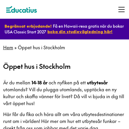
Få en Hawaii-resa gratis när du bokar
Begränsat erbjudande!
USA Classic Start 2027
boka din studievägledning här!
Destinationer
Hem
»
Öppet hus i Stockholm
Program
Öppet hus i Stockholm
Planera
Är du mellan
14-18 år
och nyfiken på ett
utbytesår
ditt
utomlands? Vill du plugga utomlands, upptäcka en ny
kultur och skaffa vänner för livet? Då vill vi bjuda in dig till
utbyte
vårt öppet hus!
Här får du fika och höra allt om våra utbytesdestinationer
Bli
runt om i världen! Hör mer om hur ett utbytesår funkar –
värdfamilj
direkt från oss som jobbar med det varje dag.