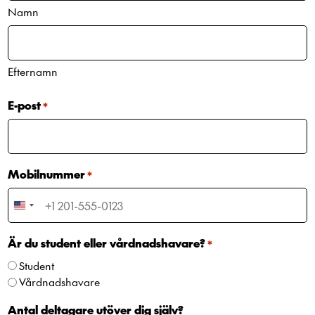
Namn
Efternamn
E-post
*
Mobilnummer
*
United
States
+1
Är du student eller vårdnadshavare?
*
Student
Vårdnadshavare
Antal deltagare utöver dig själv?