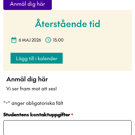
Anmäl dig här
Återstående tid
6 MAJ 2026
15:00
Lägg till i kalender
Anmäl dig här
Vi ser fram mot att ses!
”
” anger obligatoriska fält
*
Studentens kontaktuppgifter
*