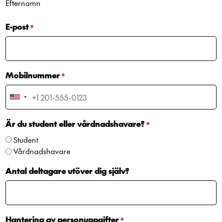
Efternamn
E-post
*
Mobilnummer
*
United
States
+1
Är du student eller vårdnadshavare?
*
Student
Vårdnadshavare
Antal deltagare utöver dig själv?
Hantering av personuppgifter
*