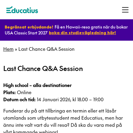
Få en Hawaii-resa gratis när du bokar
Begränsat erbjudande!
USA Classic Start 2027
boka din studievägledning här!
Destinationer
Hem
»
Last Chance Q&A Session
Program
Last Chance Q&A Session
Planera
High school – alla destinationer
ditt
Plats:
Online
Datum och tid:
14 Januari 2026, kl 18.00 – 19.00
utbyte
Funderar du på att tillbringa en termin eller ett läsår
utomlands som utbytesstudent med Educatius, men har
Bli
ännu inte valt vart du vill resa? Då ska du vara med på
värdfamilj
vårt kommande webinar!