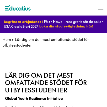
Få en Hawaii-resa gratis när du bokar
Begränsat erbjudande!
USA Classic Start 2027
boka din studievägledning här!
Destinationer
Hem
»
Lär dig om det mest omfattande stödet för
utbytesstudenter
Program
Planera
LÄR DIG OM DET MEST
ditt
OMFATTANDE STÖDET FÖR
utbyte
UTBYTESSTUDENTER
Bli
Global Youth Resilience Initiative
värdfamilj