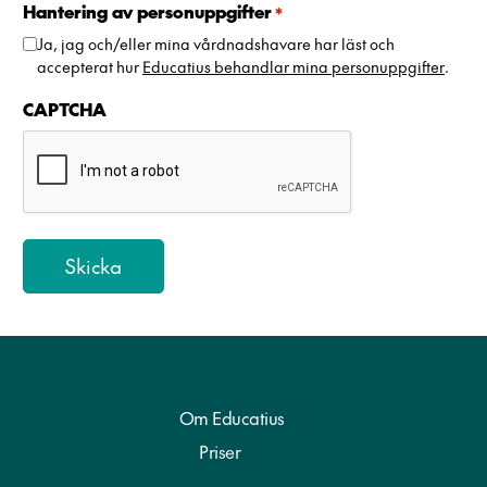
e
Hantering av personuppgifter
*
d
Ja, jag och/eller mina vårdnadshavare har läst och
e
accepterat hur
Educatius behandlar mina personuppgifter
.
n
+
CAPTCHA
4
6
Om Educatius
Priser