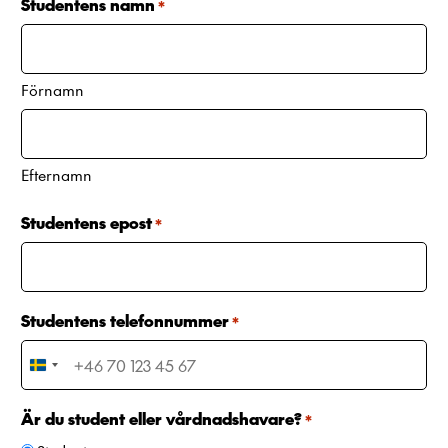
Studentens namn
*
Förnamn
Efternamn
Studentens epost
*
Studentens telefonnummer
*
S
w
e
Är du student eller vårdnadshavare?
*
d