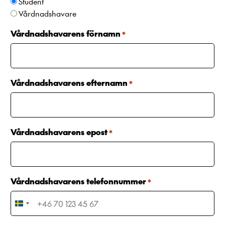
Student
e
Vårdnadshavare
n
+
Vårdnadshavarens förnamn
4
*
6
Vårdnadshavarens efternamn
*
Vårdnadshavarens epost
*
Vårdnadshavarens telefonnummer
*
S
w