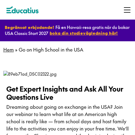
Få en Hawaii-resa gratis när du bokar
Begränsat erbjudande!
USA Classic Start 2027
boka din studievägledning här!
Destinationer
Hem
»
Go on High School in the USA
Program
Planera
Get Expert Insights and Ask All Your
ditt
Questions Live
utbyte
Dreaming about going on exchange in the USA? Join
our webinar to learn what life at an American high
school is really like — from school days and host family
Bli
life to the activities you can enjoy in your free time. We’ll
värdfamilj