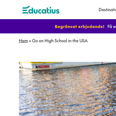
Destinat
Begränsat erbjudande!
Få e
Hem
»
Go on High School in the USA