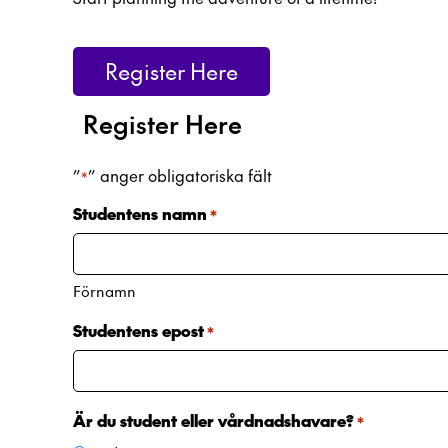
Register Here
Register Here
”
” anger obligatoriska fält
*
Studentens namn
*
Förnamn
Studentens epost
*
Är du student eller vårdnadshavare?
*