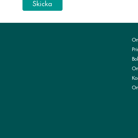
Om
Pri
Bo
Om
Ko
On