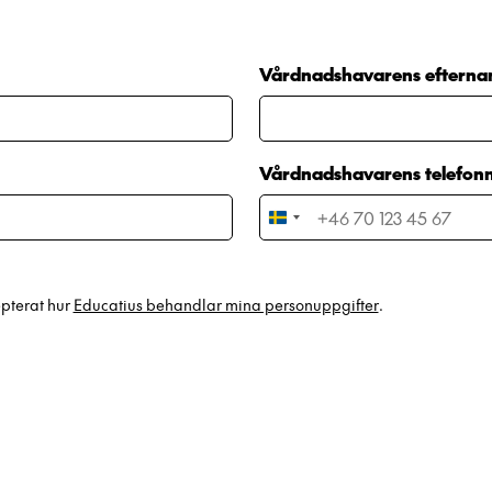
Vårdnadshavarens eftern
Vårdnadshavarens telefo
Sweden
+46
epterat hur
Educatius behandlar mina personuppgifter
.