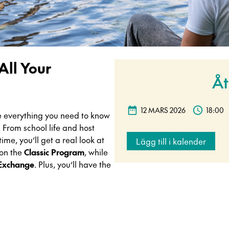
All Your
Åt
12 MARS 2026
18:00
re everything you need to know
From school life and host
me, you’ll get a real look at
Lägg till i kalender
 on the
Classic Program
, while
Exchange
. Plus, you’ll have the