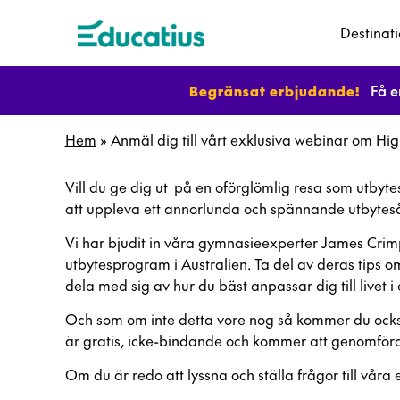
Destinat
Begränsat erbjudande!
Få e
Hem
»
Anmäl dig till vårt exklusiva webinar om Hig
Vill du ge dig ut på en oförglömlig resa som utbytes
att uppleva ett annorlunda och spännande utbytesår
Vi har bjudit in våra gymnasieexperter James Cri
utbytesprogram i Australien. Ta del av deras tips o
dela med sig av hur du bäst anpassar dig till livet i 
Och som om inte detta vore nog så kommer du också 
är gratis, icke-bindande och kommer att genomföra
Om du är redo att lyssna och ställa frågor till våra