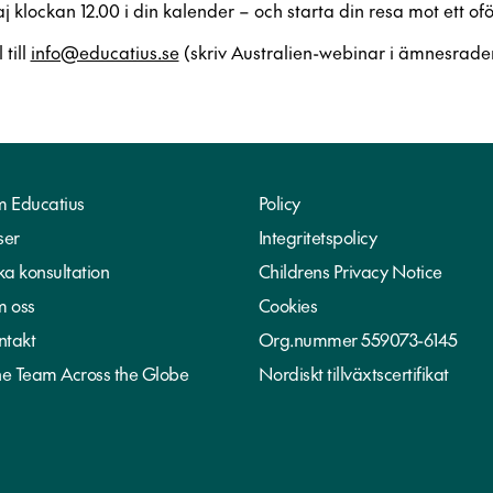
lockan 12.00 i din kalender – och starta din resa mot ett oför
 till
info@educatius.se
(skriv Australien-webinar i ämnesraden)
 Educatius
Policy
ser
Integritetspolicy
ka konsultation
Childrens Privacy Notice
 oss
Cookies
ntakt
Org.nummer 559073-6145
e Team Across the Globe
Nordiskt tillväxtscertifikat