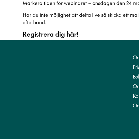
Markera tiden för webinaret – onsdagen den 24 maj k
Har du inte möjlighet att delta live så skicka ett mail
efterhand.
Registrera dig här!
Om
Pri
Bo
Om
Ko
On