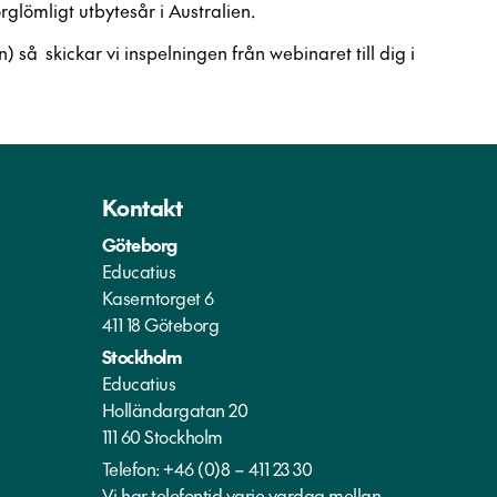
glömligt utbytesår i Australien.
 så skickar vi inspelningen från webinaret till dig i
Kontakt
Göteborg
Educatius
Kaserntorget 6
411 18 Göteborg
Stockholm
Educatius
Holländargatan 20
111 60 Stockholm
Telefon:
+46 (0)8 – 411 23 30
Vi har telefontid varje vardag mellan