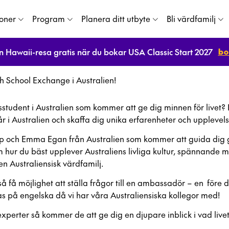
ioner
Program
Planera ditt utbyte
Bli värdfamilj
bo
n Hawaii-resa gratis när du bokar USA Classic Start 2027
h School Exchange i Australien!
student i Australien som kommer att ge dig minnen för livet? De
 i Australien och skaffa dig unika erfarenheter och upplevel
mp och Emma Egan från Australien som kommer att guida dig 
m hur du bäst upplever Australiens livliga kultur, spännande 
en Australiensisk värdfamilj.
få möjlighet att ställa frågor till en ambassadör – en före d
s på engelska då vi har våra Australiensiska kollegor med!
 experter så kommer de att ge dig en djupare inblick i vad liv