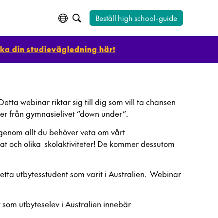
Beställ high school-guide
ka din studievägledning här!
tta webinar riktar sig till dig som vill ta chansen
ser från gymnasielivet ”down under”.
genom allt du behöver veta om vårt
mat och olika skolaktiviteter! De kommer dessutom
etta utbytesstudent som varit i Australien. Webinar
et som utbyteselev i Australien innebär