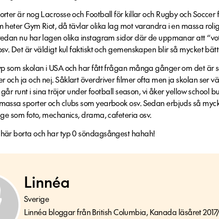
orter är nog Lacrosse och Football för killar och Rugby och Soccer fö
m heter Gym Riot, då tävlar olika lag mot varandra i en massa rolig
 redan nu har lagen olika instagram sidor där de uppmanar att “vote
osv. Det är väldigt kul faktiskt och gemenskapen blir så mycket bätt
typ som skolan i USA och har fått frågan många gånger om det är s
 och ja och nej. Såklart överdriver filmer ofta men ja skolan ser vä
a går runt i sina tröjor under football season, vi åker yellow school b
 massa sporter och clubs som yearbook osv. Sedan erbjuds så myc
rige som foto, mechanics, drama, cafeteria osv.
 här borta och har typ 0 söndagsångest hahah!
Linnéa
Sverige
Linnéa bloggar från British Columbia, Kanada läsåret 2017/