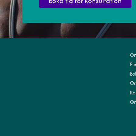
Boka tid för konsultation
Om
Pri
Bo
Om
Ko
On