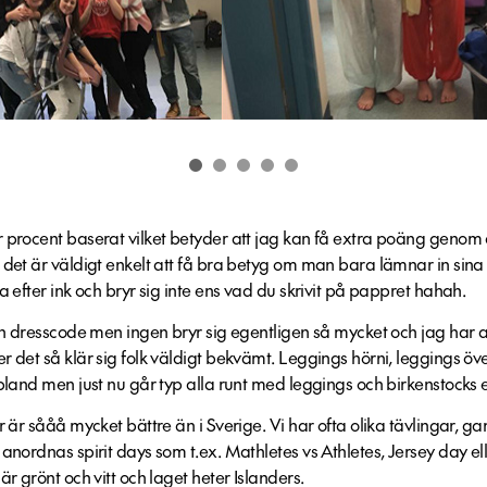
 procent baserat vilket betyder att jag kan få extra poäng genom 
 det är väldigt enkelt att få bra betyg om man bara lämnar in sina 
a efter ink och bryr sig inte ens vad du skrivit på pappret hahah.
en dresscode men ingen bryr sig egentligen så mycket och jag har al
 det så klär sig folk väldigt bekvämt. Leggings hörni, leggings över
bland men just nu går typ alla runt med leggings och birkenstocks ell
r är sååå mycket bättre än i Sverige. Vi har ofta olika tävlingar, g
 anordnas spirit days som t.ex. Mathletes vs Athletes, Jersey day e
är grönt och vitt och laget heter Islanders.