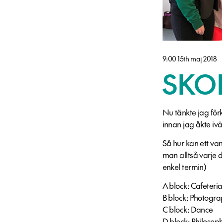
9:00 15th maj 2018
SKO
Nu tänkte jag förk
innan jag åkte iv
Så hur kan ett va
man alltså varje d
enkel termin)
A block: Cafeteri
B block: Photogr
C block: Dance
D block: Philosop