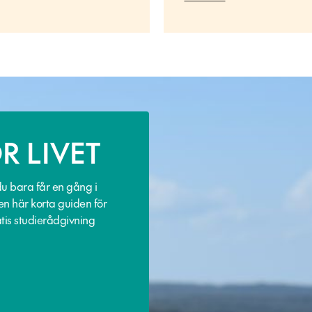
R LIVET
du bara får en gång i
en här korta guiden för
tis studierådgivning