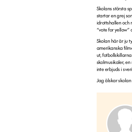
Skolans största sp
startar en grej so
idrottshallen och
“vote for yellow” 
Skolan här är ju 
amerikanska filmer
ut, fotbollskillarn
skolmusikaler, en
inte erbjuds i sve
Jag älskar skolan