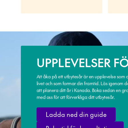
UPPLEVELSER FÖ
Att åka på ett utbytesår är en upplevelse som 
livet och som formar din framtid. Läs igenom d
att planera ditt år i Kanada. Boka sedan en gra
med oss för att förverkliga ditt utbytesår.
Ladda ned din guide