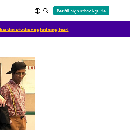
Beställ high school-guide
ka din studievägledning här!