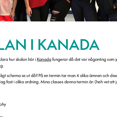
LAN I KANADA
lara hur skolan här i
Kanada
fungerar då det var någonting som 
äg.
nligt schema se ut då? På en termin tar man 4 olika ämnen och d
ag fast i olika ordning. Mina classes denna termin är: (heh vet att
a
aphy
hy