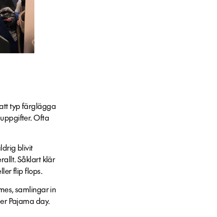
att typ färglägga
uppgifter. Ofta
drig blivit
allt. Såklart klär
er flip flops.
ames, samlingar in
ller Pajama day.