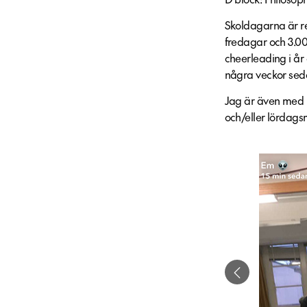
Skoldagarna är re
fredagar och 3.00
cheerleading i år 
några veckor sed
Jag är även med i
och/eller lördag