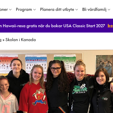
ioner
Program
Planera ditt utbyte
Bli värdfamilj
bo
n Hawaii-resa gratis när du bokar USA Classic Start 2027
a
»
Skolan i Kanada