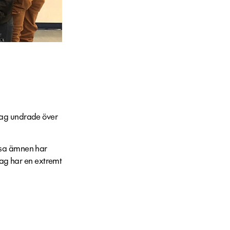
jag undrade över
essa ämnen har
 jag har en extremt