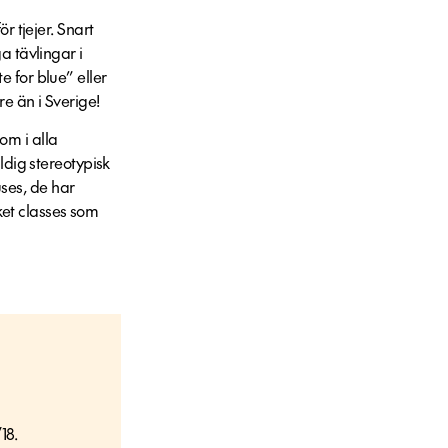
r tjejer. Snart
a tävlingar i
 for blue” eller
re än i Sverige!
om i alla
ldig stereotypisk
uses, de har
ket classes som
18.