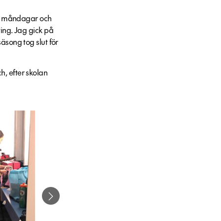
.46 måndagar och
ting. Jag gick på
äsong tog slut för
h, efter skolan