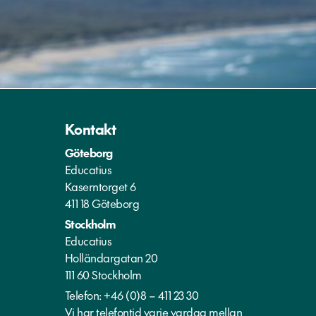
Kontakt
Göteborg
Educatius
Kaserntorget 6
411 18 Göteborg
Stockholm
Educatius
Holländargatan 20
111 60 Stockholm
Telefon:
+46 (0)8 – 411 23 30
Vi har telefontid varje vardag mellan