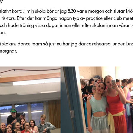
lativt korta, i min skola börjar jag 8.30 varje morgon och slutar 1
 tis-tors. Efter det har många någon typ av practice eller club mee
och hade träning vissa dagar innan eller efter skolan innan våran s
an.
 skolans dance team så just nu har jag dance rehearsal under lunc
smorgnar.