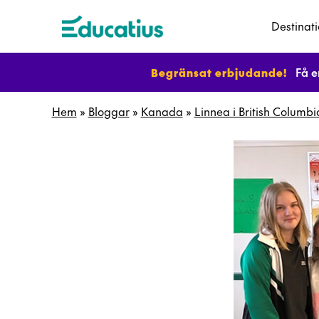
Destinat
Begränsat erbjudande!
Få e
Hem
»
Bloggar
»
Kanada
»
Linnea i British Columbi