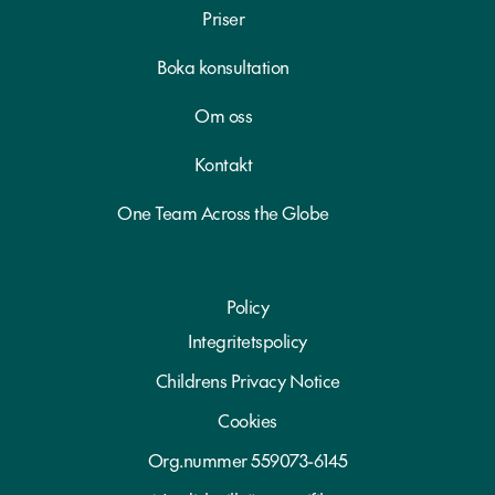
o
Priser
n
Boka konsultation
u
p
Om oss
p
g
Kontakt
i
f
One Team Across the Globe
t
e
r
Policy
*
Integritetspolicy
Childrens Privacy Notice
Cookies
Org.nummer 559073-6145