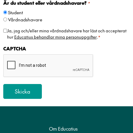
e
Är du student eller vårdnadshavare?
*
d
Student
e
Vårdnadshavare
n
+
H
Ja, jag och/eller mina vårdnadshavare har läst och accepterat
4
hur
Educatius behandlar mina personuppgifter
.
*
a
6
n
CAPTCHA
t
e
r
i
n
g
a
v
p
e
r
Om Educatius
s