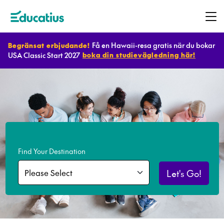
Få en Hawaii-resa gratis när du bokar
Begränsat erbjudande!
USA Classic Start 2027
boka din studievägledning här!
Destinationer
Program
Planera
Find Your Destination
ditt
utbyte
Let's Go!
Bli
värdfamilj